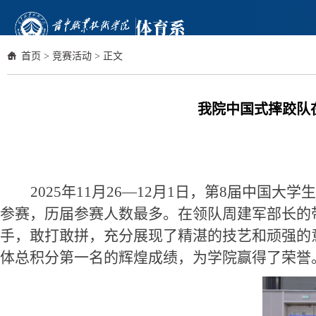
首页
>
竞赛活动
> 正文
我院中国式摔跤队
2025年11月26—12月1日，第8届中国
参赛，历届参赛人数最多。
在领队周建军
部长
的
手，敢打敢拼，充分展现了精湛的技艺和顽强的
体总积分第一名的辉煌成绩，为学院赢得了荣誉