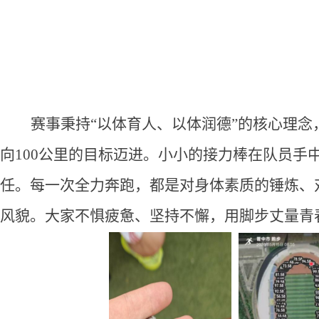
赛事秉持
“以体育人、以体润德”的核心理
向100公里的目标迈进。小小的接力棒在队员
任。每一次全力奔跑，都是对身体素质的锤炼、
风貌。大家不惧疲惫、坚持不懈，用脚步丈量青