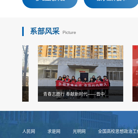
系部风采
Picture
..
青春志愿行 奉献新时代——晋中...
喜报
人民网
求是网
光明网
全国高校思想政治工