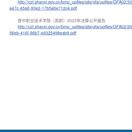
http://czt.shanxi.gov.cn/bmp_upfiles/site/gfa/upfiles/GFA0
a47c-45a0-93e2-17b5a0e712c4.pdf
晋中职业技术学院（高职）2023年决算公开报告
http://czt.shanxi.gov.cn/bmp_upfiles/site/gfa/upfiles/GFA0
56eb-416f-96b7-e9325498eab9.pdf