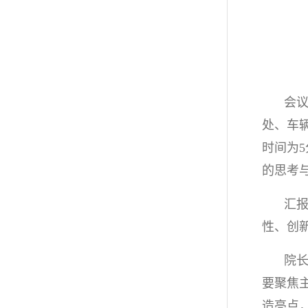
会
处、车
时间为
的思考
汇
性、创
院
要聚焦
造亮点