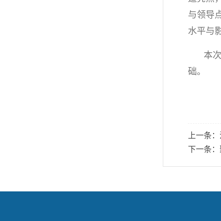
与领导
水平与
本
础。
上一条：
下一条：