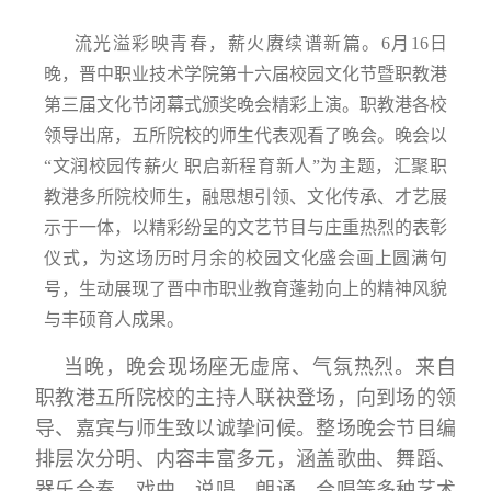
流光溢彩映青春，薪火赓续谱新篇。6月16日
晚，晋中职业技术学院第十六届校园文化节暨职教港
第三届文化节闭幕式颁奖晚会精彩上演。职教港各校
领导出席，五所院校的师生代表观看了晚会。晚会以
“文润校园传薪火 职启新程育新人”为主题，汇聚职
教港多所院校师生，融思想引领、文化传承、才艺展
示于一体，以精彩纷呈的文艺节目与庄重热烈的表彰
仪式，为这场历时月余的校园文化盛会画上圆满句
号，生动展现了晋中市职业教育蓬勃向上的精神风貌
与丰硕育人成果。
当晚，晚会现场座无虚席、气氛热烈。来自
职教港五所院校的主持人联袂登场，向到场的领
导、嘉宾与师生致以诚挚问候。整场晚会节目编
排层次分明、内容丰富多元，涵盖歌曲、舞蹈、
器乐合奏、戏曲、说唱、朗诵、合唱等多种艺术