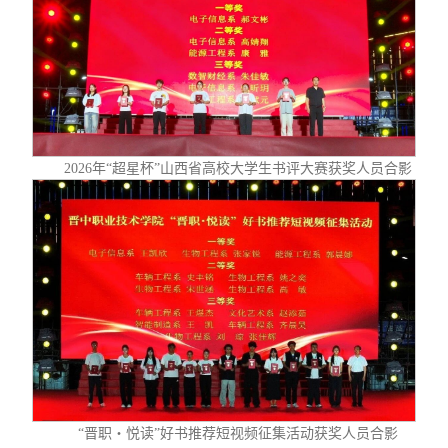
2026年“超星杯”山西省高校大学生书评大赛获奖人员合影
“晋职・悦读”好书推荐短视频征集活动获奖人员合影