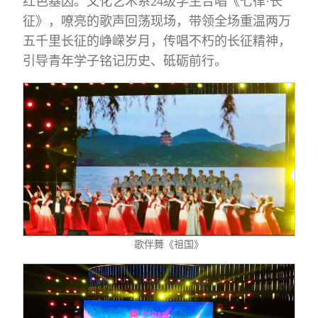
红色基因。文化艺术系24级学生合唱《七律·长
征》，嘹亮的歌声回荡现场，带领全场重温两万
五千里长征的峥嵘岁月，传唱不朽的长征精神，
引导青年学子铭记历史、砥砺前行。
歌伴舞《祖国》