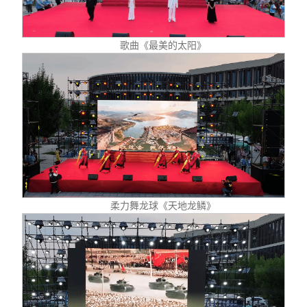
歌曲《最美的太阳》
柔力舞龙球《天地龙鳞》