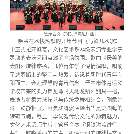
管乐合奏《钢铁洪流进行曲》
晚会在欢快热烈的开场节目《马铃儿欢歌》
中正式拉开帷幕，文化艺术系24级表演专业学子
灵动的表演瞬间点燃了全场氛围。歌曲《最美的
太阳》旋律悠扬，几位青年学子深情演唱，唱响
了逐梦路上的坚守与热爱，诉说着新时代青年向
阳而生、奔赴理想的青春信念。晋中市体育运动
学校带来的柔力舞龙球《天地龙鳞》别具一格，
表演者将柔力球技艺与传统龙舞相结合，刚柔并
济、动静相宜，用灵动舞姿演绎出华夏龙图腾的
磅礴气魄，尽显中华优秀传统文化的独特魅力。
文化艺术系师生献上管乐合奏《钢铁洪流进行
曲》，铿锵激昂的节奏、雄浑壮阔的旋律振奋人