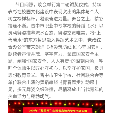
节目间隙，晚会举行第二轮颁奖仪式，持续
表彰在校园文化建设中表现突出的集体与个人，
树立榜样标杆，凝聚奋进力量。舞台之上，精彩
接连不断。晋中市职业中专学校的舞蹈《水》以
灵动舞姿描摹流水百态，舞姿空灵唯美，将“上
善若水”的东方哲思融入舞蹈艺术之中。党政综
合办公室带来朗诵《指尖筑防线 匠心守国安》，
朗读者声情并茂、字字有力，聚焦国家安全主
题，阐释“国家安全，人人有责”的深刻内涵，呼
吁全体师生以匠心守初心，以坚守护家国，极具
思想教育意义。晋中市卫生学校、社团联合会等
单位联合出演的舞蹈串烧《青春舞步》动感十
足，多元舞姿交织碰撞，尽情释放出当代青年的
热血活力与蓬勃朝气。