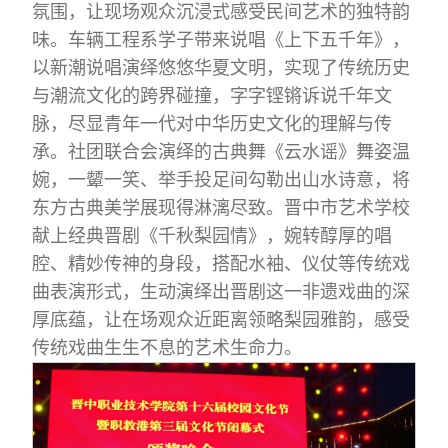
氛围，让现场观众沉浸式感受民间艺术的独特韵
味。车辆工程系学子带来说唱《上下五千年》，
以新潮说唱演绎悠悠华夏文明，实现了传统历史
与潮流文化的跨界碰撞，字字铿锵诉说千年文
脉，尽显青年一代对中华历史文化的理解与传
承。社团联合会演绎的古典舞《云水谣》舞姿温
婉，一颦一笑、举手投足间勾勒出山水诗意，将
东方古典美学展现得淋漓尽致。晋中市艺术学校
献上经典晋剧《千秋梨园情》，婉转醇厚的唱
腔、精妙传神的身段，搭配水袖、仪仗等传统戏
曲表演形式，生动演绎出晋剧这一非遗戏曲的深
厚底蕴，让在场观众近距离领略梨园雅韵，感受
传统戏曲生生不息的艺术生命力。