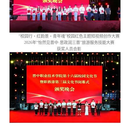
“校园行・红韵景・青年魂”校园红色主题短视频创作大赛
2026年“怡然见晋中·思政润三晋”旅游服务技能大赛
获奖人员合影