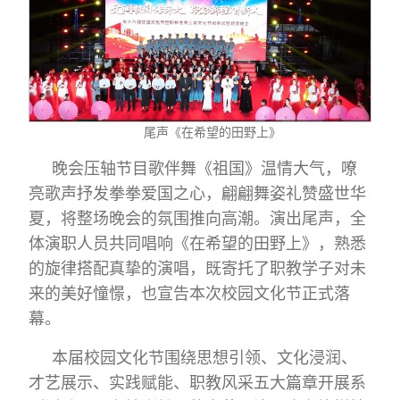
尾声《在希望的田野上》
晚会压轴节目歌伴舞《祖国》温情大气，嘹
亮歌声抒发拳拳爱国之心，翩翩舞姿礼赞盛世华
夏，将整场晚会的氛围推向高潮。演出尾声，全
体演职人员共同唱响《在希望的田野上》，熟悉
的旋律搭配真挚的演唱，既寄托了职教学子对未
来的美好憧憬，也宣告本次校园文化节正式落
幕。
本届校园文化节围绕思想引领、文化浸润、
才艺展示、实践赋能、职教风采五大篇章开展系