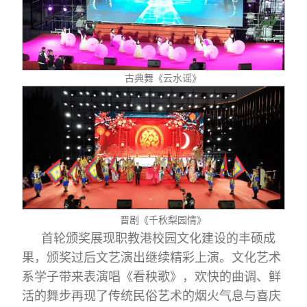
古典舞《云水谣》
晋剧《千秋梨园情》
首轮颁奖展现职教港校园文化建设的丰硕成
果，颁奖过后文艺演出继续精彩上演。文化艺术
系学子带来表演唱《看秧歌》，欢快的曲调、鲜
活的舞步再现了传统民俗艺术的烟火气息与喜庆