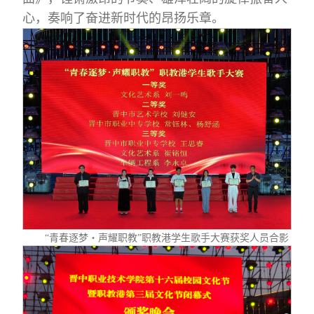
心，奏响了奋进新时代的昂扬乐章。
“青春逐梦・声耀职教”职教港学生歌手大赛获奖人员合影