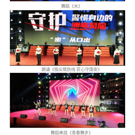
舞蹈《水》
朗诵《指尖筑防线 匠心守国安》
舞蹈串烧《青春舞步》