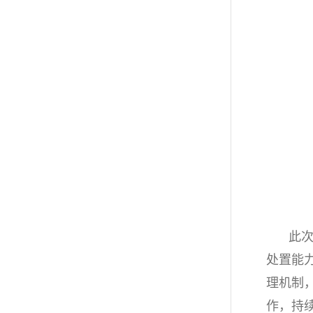
此
处置能
理机制
作，持