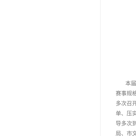
本届
赛事规
多次召
单、压
导多次
局、市