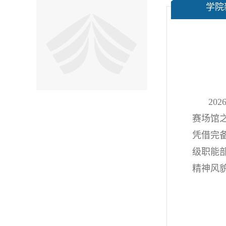
学院
20
赛场馆
凭借完
级职能
精神风