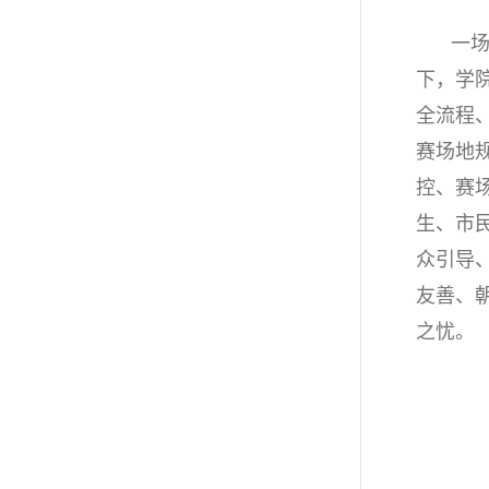
一
下，学
全流程
赛场地
控、赛
生、市
众引导
友善、
之忧。