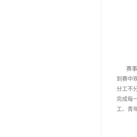
赛
到赛中
分工不
完成每
工、青