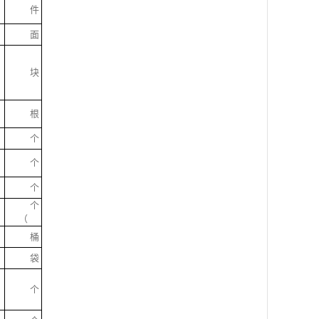
件
面
块
根
个
个
个
个
）
（
桶
袋
个