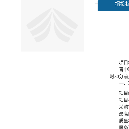
招投
项目
晋中
时
30
分
前
一、
项目
项目
采购
最高
质量
服务