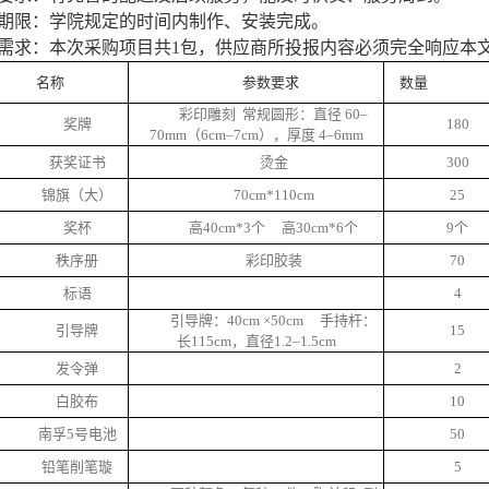
期限：学院规定的时间内制作、安装完成。
需求：本次采购项目共
1包，供应商所投报内容必须完全响应本
名称
参数要求
数量
彩印雕刻
常规圆形：直径
60–
奖牌
180
70mm（6cm–7cm），厚度 4–6mm
获奖证书
烫金
300
锦旗（大）
70cm*110cm
25
奖杯
高
40cm*3个 高30cm*6个
9个
秩序册
彩印胶装
70
标语
4
引导牌：
40cm ×50cm 手持杆：
引导牌
15
长115cm，直径1.2–1.5cm
发令弹
2
白胶布
10
南孚
5号电池
50
铅笔削笔璇
5