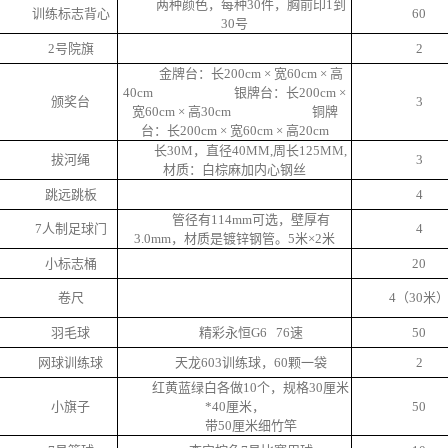
两种颜色，每种
30件，胸前印1到
训练标志背心
60
30号
2号院旗
2
金牌台：长
200cm × 宽60cm × 高
40cm 银牌台：长200cm ×
颁奖台
3
宽60cm × 高30cm 铜牌
台：长200cm × 宽60cm × 高20cm
长
30M，直径40MM,周长125MM,
拔河绳
3
材质：白棕麻加内心钢丝
跳远跳板
4
管径有
114mm可选，壁厚有
7人制足球门
4
3.0mm，材质是镀锌钢管。5米×2米
小标志桶
20
卷尺
4
（
30米
羽毛球
精彩永恒
G6 76速
50
网球训练球
天龙
603训练球，60颗一袋
2
红黄蓝绿白各做
10个，规格30厘米
小旗子
*40厘米，
50
带
50厘米细竹竿