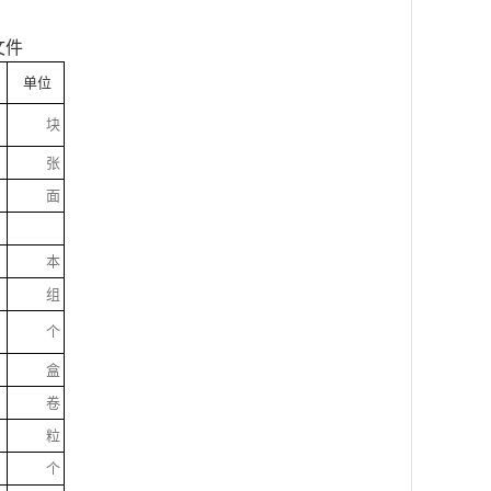
文件
单位
块
张
面
本
组
个
盒
卷
粒
个