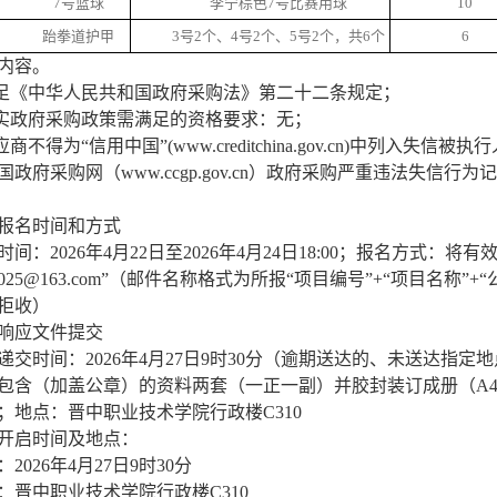
7号篮球
李宁棕色
7号比赛用球
10
跆拳道护甲
3号2个、4号2个、5号2个，共6个
6
内容。
满足《中华人民共和国政府采购法》第二十二条规定；
落实政府采购政策需满足的资格要求：无；
供应商不得为“信用中国”(www.creditchina.gov.cn)中
国政府采购网（www.ccgp.gov.cn）政府采购严重违法失信
报名时间和方式
时间：
2026年4月22日至2026年4月24日18:00；报名方
cgk2025@163.com”（邮件名称格式为所报“项目编号”+“项目名称
拒收）
响应文件提交
递交时间：
2026年4月27日9时30分（逾期送达的、未送达
包含（加盖公章）的资料两套（一正一副）并胶封装订成册（A
；地点：晋中职业技术学院行政楼C310
开启时间及地点：
：
2026年4月27日9时30分
：晋中职业技术学院行政楼
C310