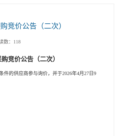
采购竞价公告（二次）
阅读数：
118
采购竞价
公告
（
二次）
条件的供应商参与询
价，并于
202
6
年
4
月
27
日
9