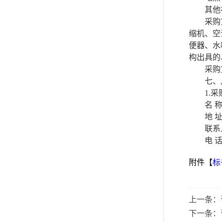
其他
采购
缩机、空
便器、水
构出具的
采购
七、
1.
名
称
地
址
联系
电
话：
附件【
标
上一条：
下一条：