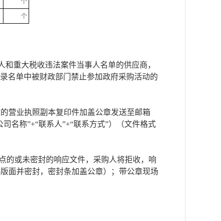
个
个
列入失信被执行人和重大税收违法案件当事人名单的供应商，
行为记录名单中被财政部门禁止参加政府采购活动的
式：将有效的营业执照副本复印件加盖公章发送至邮箱
”+“公司名称”+“联系人”+“联系方式”）（文件格式
指定地点的或未密封的响应文件，采购人将拒收，响
4版面并密封，密封条加盖公章）；带公章现场