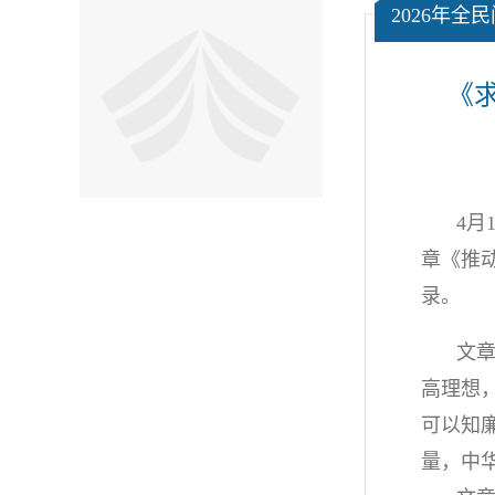
2026年全
《
4月
章《推动
录。
文
高理想
可以知
量，中