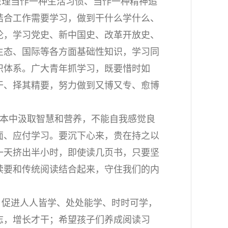
原理当作一种生活习惯、当作一种精神追
结合工作需要学习，做到干什么学什么、
论，学习党史、新中国史、改革开放史、
生态、国际等各方面基础性知识，学习同
识体系。广大青年抓学习，既要惜时如
干、择其精要，努力做到又博又专、愈博
书本中汲取智慧和营养，不能自我感觉良
面、应付学习。要沉下心来，贵在持之以
一天挤出半小时，即使读几页书，只要坚
读要和传统阅读结合起来，守住我们的内
，促进人人皆学、处处能学、时时可学，
志，增长才干；希望孩子们养成阅读习