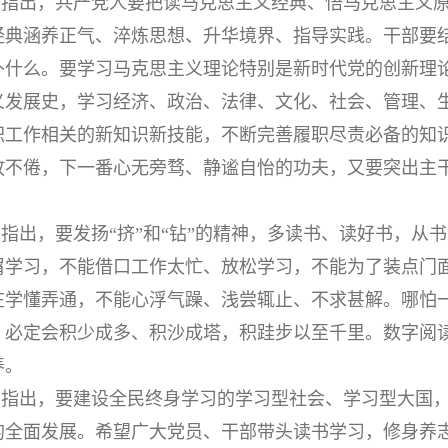
章指出，共产党人要把读马克思主义经典、悟马克思主义
经典涵养正气、淬炼思想、升华境界、指导实践。干部要
补什么。要学习马克思主义理论特别是新时代党的创新理
义发展史，学习经济、政治、法律、文化、社会、管理、
职工作相关的新知识新技能，不断完善履职尽责必备的知
孜不倦，下一番心无旁骛、静谧自怡的功夫，又要突出主
指出，要发扬“挤”和“钻”的精神，多读书、读好书，从
屑学习，不能借口工作太忙、放松学习，不能为了装点门
在学懂弄通，不能心浮气躁、浅尝辄止、不求甚解。哪怕
，必定会积少成多、积沙成塔，积跬步以至千里。数字阅
养。
章指出，要建设全民终身学习的学习型社会、学习型大国
的全面发展。希望广大党员、干部带头读书学习，修身养