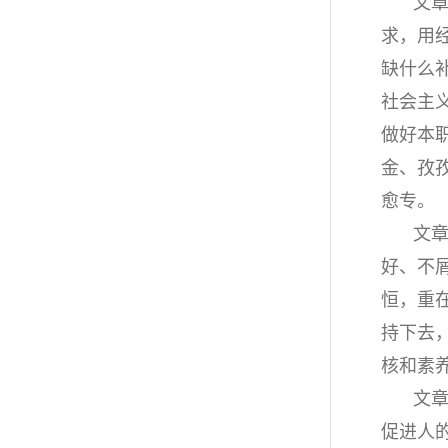
文
求，用
缺什么
社会主
做好本
金、孜
愈专。
文章
好、不
恒，重
持下去
核和素
文
促进人