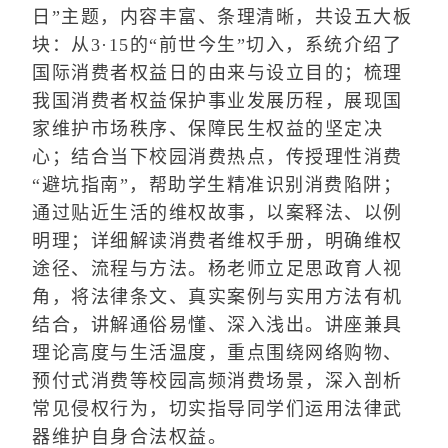
日”主题，内容丰富、条理清晰，共设五大板
块：从3·15的“前世今生”切入，系统介绍了
国际消费者权益日的由来与设立目的；梳理
我国消费者权益保护事业发展历程，展现国
家维护市场秩序、保障民生权益的坚定决
心；结合当下校园消费热点，传授理性消费
“避坑指南”，帮助学生精准识别消费陷阱；
通过贴近生活的维权故事，以案释法、以例
明理；详细解读消费者维权手册，明确维权
途径、流程与方法。杨老师立足思政育人视
角，将法律条文、真实案例与实用方法有机
结合，讲解通俗易懂、深入浅出。讲座兼具
理论高度与生活温度，重点围绕网络购物、
预付式消费等校园高频消费场景，深入剖析
常见侵权行为，切实指导同学们运用法律武
器维护自身合法权益。